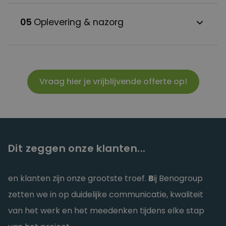
afgesproken datum en werken snel en proper.
05
Oplevering & nazorg
We zorgen voor een veilige werf en duidelijke
communicatie tijdens de werken.
Na afloop overlopen we het werk samen en
zorgen we voor een propere oplevering. Ook
nadien blijven we bereikbaar voor vragen of
eventuele bijsturingen.
Vraag hier je vrijblijvende offerte op!
Dit zeggen onze klanten...
en klanten zijn onze grootste troef.
B
ij Benogroup
zetten we in op duidelijke communicatie, kwaliteit
van het werk en het meedenken tijdens elke stap