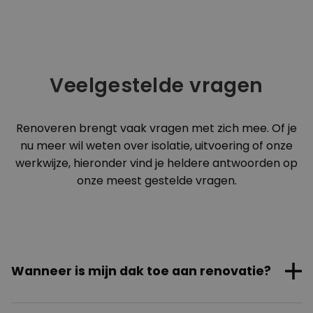
Marian Vakos
Marian Vakos
Veelgestelde vragen
Renoveren brengt vaak vragen met zich mee. Of je
nu meer wil weten over isolatie, uitvoering of onze
werkwijze, hieronder vind je heldere antwoorden op
onze meest gestelde vragen.
Adrien Coquilhat
Wanneer is mijn dak toe aan renovatie?
Verliest je woning snel warmte, zie je schade of