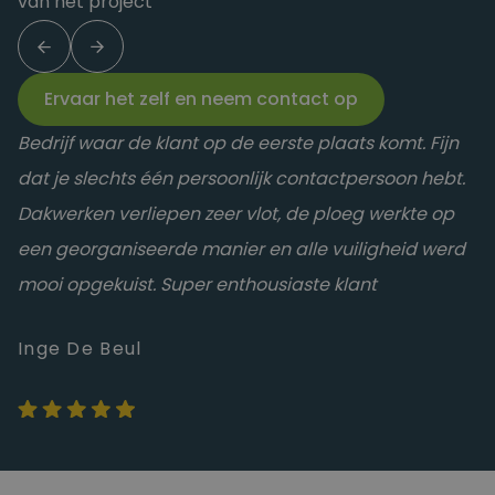
van het project
Ervaar het zelf en neem contact op
Bedrijf waar de klant op de eerste plaats komt. Fijn
Peter Delodder
dat je slechts één persoonlijk contactpersoon hebt.
Dakwerken verliepen zeer vlot, de ploeg werkte op
een georganiseerde manier en alle vuiligheid werd
mooi opgekuist. Super enthousiaste klant
Inge De Beul
Anke Suys
Inge De Beul
Patrik Smedts
Andy Simons
Tom Coppens