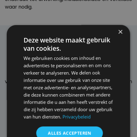
waar nodig.
×
Deze website maakt gebruik
Dakisolatie, afwerking &
van cookies.
details
We gebruiken cookies om inhoud en
advertenties te personaliseren en om ons
verkeer te analyseren. We delen ook
Een goed geïsoleerd dak verhoogt je comfort en
informatie over uw gebruik van onze site
verlaagt je energiekosten. Benogroup zorgt voor een
met onze advertentie- en analysepartners,
correcte opbouw, met oog voor luchtdichtheid,
die deze kunnen combineren met andere
nette afwerking en esthetiek. Geschikt voor platte
informatie die u aan hen heeft verstrekt of
en hellende daken, steeds met advies op maat.
die zij hebben verzameld door uw gebruik
van hun diensten.
Privacybeleid
ALLES ACCEPTEREN