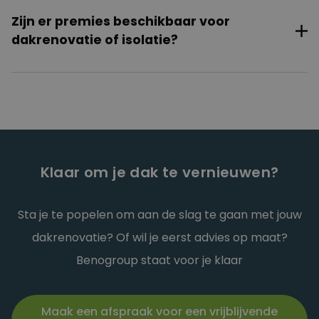
meestal afgewerkt met EPDM, roofing of witte
Zijn er premies beschikbaar voor
reflecterende lagen – elk met hun eigen voordelen
dakrenovatie of isolatie?
op vlak van duurzaamheid, prijs en stijl.
Ja, in Vlaanderen zijn er diverse renovatie- en
isolatiepremies beschikbaar voor wie investeert in
dakrenovatie of dakisolatie. BENOTEC helpt je graag
bij het bekijken van de voorwaarden en het
voorbereiden van je aanvraag.
Klaar om je dak te vernieuwen?
Sta je te popelen om aan de slag te gaan met jouw
dakrenovatie? Of wil je eerst advies op maat?
Benogroup staat voor je klaar
Maak een afspraak voor een vrijblijvende