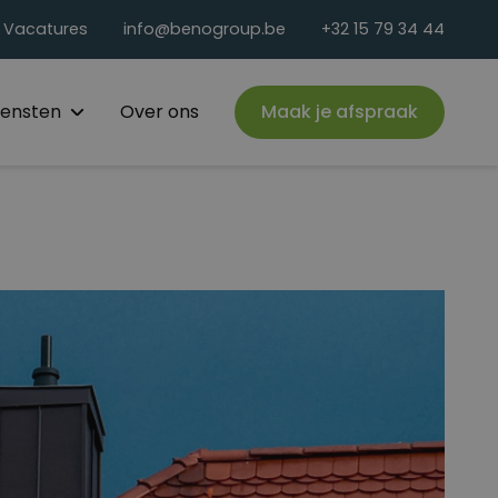
Vacatures
info@benogroup.be
+32 15 79 34 44
iensten
Over ons
Maak je afspraak