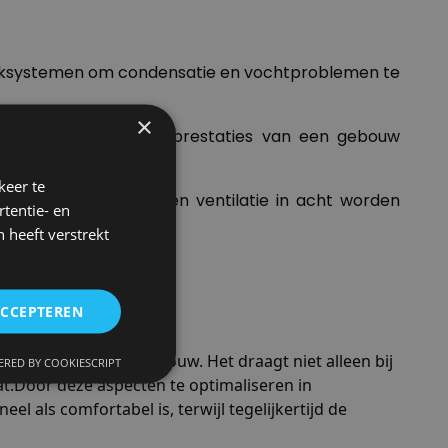
in daksystemen om condensatie en vochtproblemen te
×
an de algehele energieprestaties van een gebouw
keer te
rmen voor isolatie en ventilatie in acht worden
tentie- en
 heeft verstrekt
ACCEPTEREN
iciënt en duurzaam gebouw. Het draagt niet alleen bij
RED BY COOKIESCRIPT
t.Door deze aspecten te optimaliseren in
 als comfortabel is, terwijl tegelijkertijd de