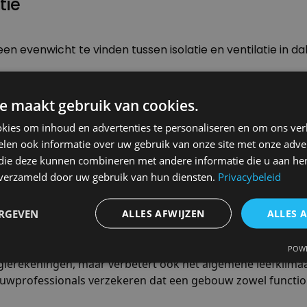
tie
 een evenwicht te vinden tussen isolatie en ventilatie 
eem dat zowel isolatie als ventilatie integreert, k
e maakt gebruik van cookies.
kies om inhoud en advertenties te personaliseren en om ons ver
krenovaties moeten de huidige bouwvoorschriften en no
len ook informatie over uw gebruik van onze site met onze adver
 die deze kunnen combineren met andere informatie die u aan hen
n verzameld door uw gebruik van hun diensten.
Privacybeleid
enogroup
ERGEVEN
ALLES AFWIJZEN
ALLES 
 essentieel voor het creëren van een comfortabel, energie-eff
POWE
ierekeningen, maar verbetert ook het algemene leefklimaa
wprofessionals verzekeren dat een gebouw zowel functioneel