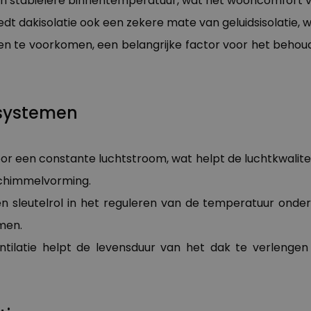
een stabielere binnentemperatuur, wat het wooncomfort 
edt dakisolatie ook een zekere mate van geluidsisolatie, 
n te voorkomen, een belangrijke factor voor het behoud 
ksystemen
or een constante luchtstroom, wat helpt de luchtkwalite
chimmelvorming.
en sleutelrol in het reguleren van de temperatuur onde
men.
ntilatie helpt de levensduur van het dak te verleng