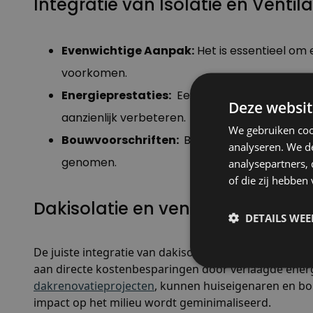
Integratie van Isolatie en Ventila
Evenwichtige Aanpak:
Het is essentieel om
voorkomen.
Energieprestaties:
Een goed ontworpen syst
Deze websit
aanzienlijk verbeteren.
We gebruiken coo
Bouwvoorschriften:
Bij het plannen van da
analyseren. We de
genomen.
analysepartners,
of die zij hebbe
Dakisolatie en ventilatie door B
DETAILS WE
De juiste integratie van dakisolatie en ventilatie is
aan directe kostenbesparingen door verlaagde energ
dakrenovatieprojecten
, kunnen huiseigenaren en bou
impact op het milieu wordt geminimaliseerd.