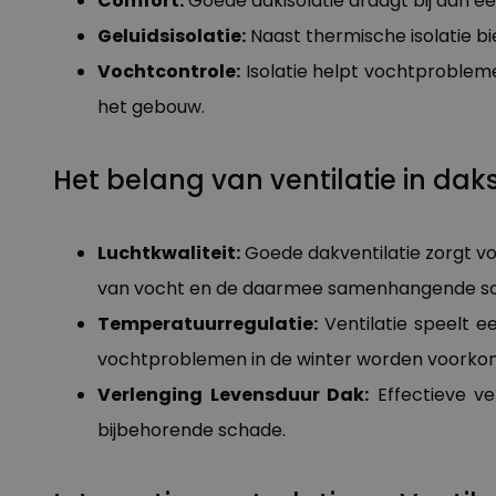
Comfort:
Goede dakisolatie draagt bij aan 
Geluidsisolatie:
Naast thermische isolatie bi
Vochtcontrole:
Isolatie helpt vochtprobleme
het gebouw.
Het belang van ventilatie in da
Luchtkwaliteit:
Goede dakventilatie zorgt vo
van vocht en de daarmee samenhangende s
Temperatuurregulatie:
Ventilatie speelt e
vochtproblemen in de winter worden voorko
Verlenging Levensduur Dak:
Effectieve ve
bijbehorende schade.